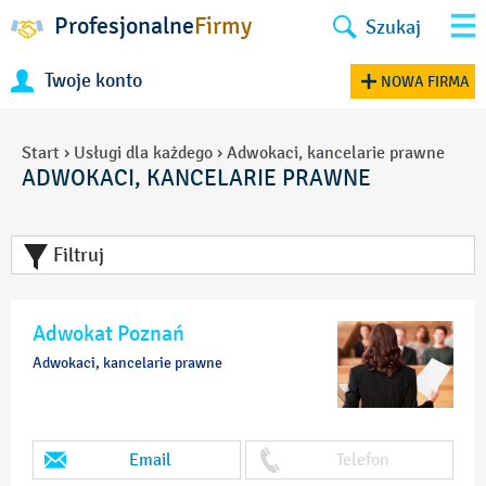
Profesjonalne
Firmy
Szukaj
Twoje konto
NOWA FIRMA
Start
›
Usługi dla każdego
›
Adwokaci, kancelarie prawne
ADWOKACI, KANCELARIE PRAWNE
Filtruj
Adwokat Poznań
Adwokaci, kancelarie prawne
Email
Telefon