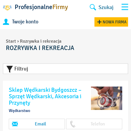
Profesjonalne
Firmy
Szukaj
Twoje konto
NOWA FIRMA
Start
›
Rozrywka i rekreacja
ROZRYWKA I REKREACJA
Filtruj
Sklep Wędkarski Bydgoszcz –
Sprzęt Wędkarski, Akcesoria i
Przynęty
Wędkarstwo
Email
Telefon