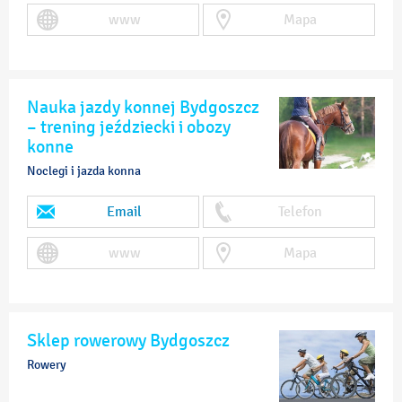
www
Mapa
Nauka jazdy konnej Bydgoszcz
– trening jeździecki i obozy
konne
Noclegi i jazda konna
Email
Telefon
www
Mapa
Sklep rowerowy Bydgoszcz
Rowery