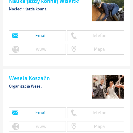
Nauka jazdy konnej Wiskitki
Noclegi i jazda konna
Email
Telefon
www
Mapa
Wesela Koszalin
Organizacja Wesel
Email
Telefon
www
Mapa