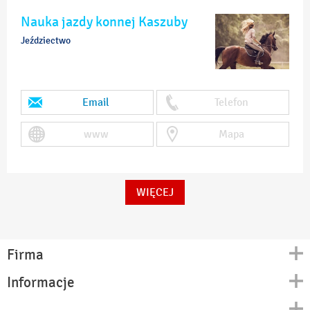
Nauka jazdy konnej Kaszuby
Jeździectwo
Email
Telefon
www
Mapa
WIĘCEJ
Firma
Informacje
Kontakt