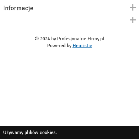
Informacje
Kontakt
Polityka prywatności
O nas
Regulamin
© 2024 by Profesjonalne Firmy.pl
Blog
Powered by
Heuristic
Używamy
plików cookies
.