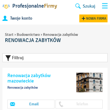
Profesjonalne
Firmy
Szukaj
Twoje konto
NOWA FIRMA
Start
›
Budownictwo
›
Renowacja zabytków
RENOWACJA ZABYTKÓW
Filtruj
Renowacja zabytków
mazowieckie
Renowacja zabytków
Email
Telefon