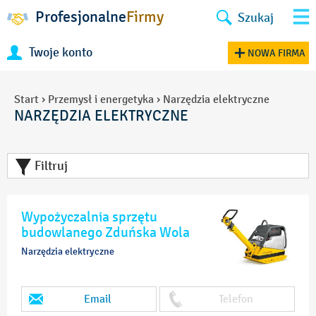
Profesjonalne
Firmy
Szukaj
Twoje konto
NOWA FIRMA
Start
›
Przemysł i energetyka
›
Narzędzia elektryczne
NARZĘDZIA ELEKTRYCZNE
Filtruj
Wypożyczalnia sprzętu
budowlanego Zduńska Wola
Narzędzia elektryczne
Email
Telefon