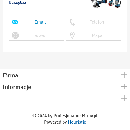
Narzędzia
Email
Telefon
www
Mapa
Firma
Informacje
Kontakt
Polityka prywatności
O nas
Regulamin
© 2024 by Profesjonalne Firmy.pl
Blog
Powered by
Heuristic