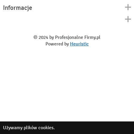
Informacje
Kontakt
Polityka prywatności
O nas
Regulamin
© 2024 by Profesjonalne Firmy.pl
Blog
Powered by
Heuristic
Używamy
plików cookies
.