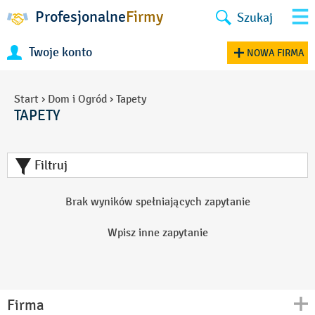
Profesjonalne
Firmy
Szukaj
Twoje konto
NOWA FIRMA
Start
›
Dom i Ogród
›
Tapety
TAPETY
Filtruj
Brak wyników spełniających zapytanie
Wpisz inne zapytanie
Firma