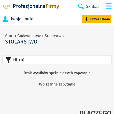
Profesjonalne
Firmy
Szukaj
Twoje konto
NOWA FIRMA
Start
›
Budownictwo
›
Stolarstwo
STOLARSTWO
Filtruj
Brak wyników spełniających zapytanie
Wpisz inne zapytanie
DLACZEGO