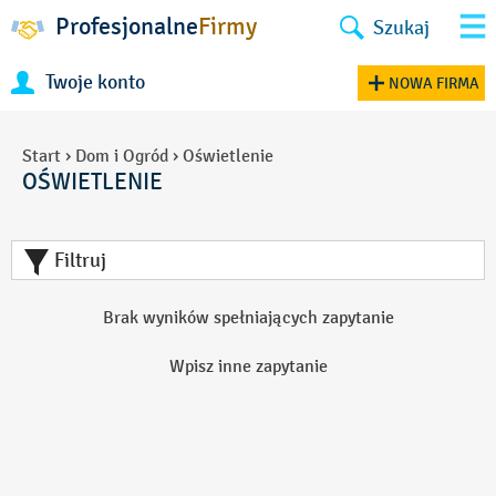
Profesjonalne
Firmy
Szukaj
Twoje konto
NOWA FIRMA
Start
›
Dom i Ogród
›
Oświetlenie
OŚWIETLENIE
Filtruj
Brak wyników spełniających zapytanie
Wpisz inne zapytanie