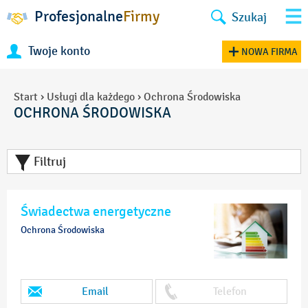
Profesjonalne
Firmy
Szukaj
Twoje konto
NOWA FIRMA
Start
›
Usługi dla każdego
›
Ochrona Środowiska
OCHRONA ŚRODOWISKA
Filtruj
Świadectwa energetyczne
Ochrona Środowiska
Email
Telefon