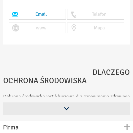
Email
Telefon
www
Mapa
DLACZEGO
OCHRONA ŚRODOWISKA
Ochrona środowiska jest kluczowa dla zapewnienia zdrowego
i zrównoważonego życia na naszej planecie. Dbanie o
środowisko pozwala na zachowanie czystego powietrza,
czystej wody, bogatej bioróżnorodności oraz naturalnych
zasobów, które są niezbędne do funkcjonowania społeczeństw
i gospodarek. Chroniąc środowisko, zapobiegamy degradacji
Firma
ekosystemów, zmianom klimatycznym i innym negatywnym