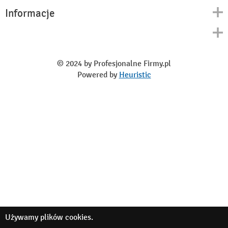
Informacje
Kontakt
Polityka prywatności
O nas
Regulamin
© 2024 by Profesjonalne Firmy.pl
Blog
Powered by
Heuristic
Używamy
plików cookies
.