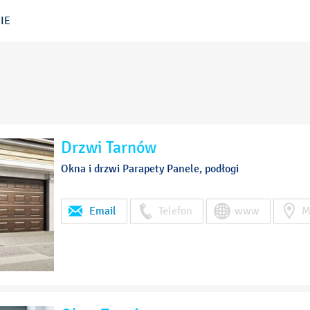
IE
Drzwi Tarnów
Okna i drzwi Parapety Panele, podłogi
Email
Telefon
www
M