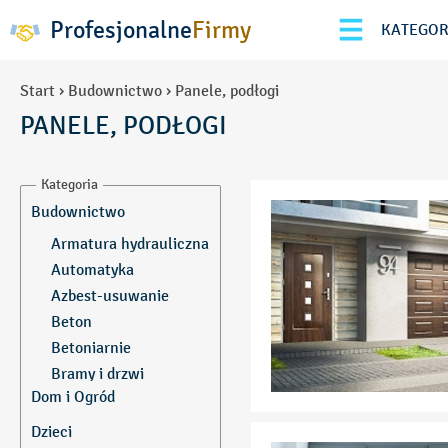
Profesjonalne
Firmy
KATEGOR
Start
›
Budownictwo
›
Panele, podłogi
PANELE, PODŁOGI
Kategoria
Budownictwo
Armatura hydrauliczna
Automatyka
Azbest-usuwanie
Beton
Betoniarnie
Bramy i drzwi
garażowe
Dom i Ogród
Bramy przemysłowe
Akcesoria meblowe
Dzieci
Brukarstwo