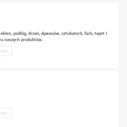
kien, podłóg, drzwi, dywanów, sztukaterii, farb, tapet i
żu naszych produktów.
apa
apa