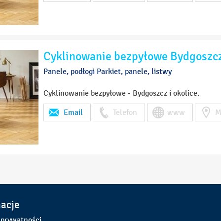
Cyklinowanie bezpyłowe Bydgoszc
Panele, podłogi Parkiet, panele, listwy
Cyklinowanie bezpyłowe - Bydgoszcz i okolice.
Email
Telefon
www
M
macje
 prywatności