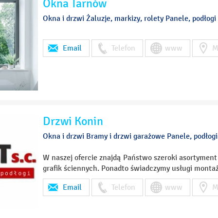
Okna Tarnów
Okna i drzwi Żaluzje, markizy, rolety Panele, podłogi
Email
Telefon
www
M
Drzwi Konin
Okna i drzwi Bramy i drzwi garażowe Panele, podłogi
W naszej ofercie znajdą Państwo szeroki asortyment o
grafik ściennych. Ponadto świadczymy usługi monta
Email
Telefon
www
M