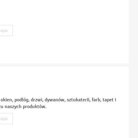
apa
kien, podłóg, drzwi, dywanów, sztukaterii, farb, tapet i
żu naszych produktów.
apa