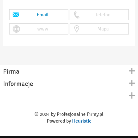
Email
Telefon
www
Mapa
Firma
Informacje
Kontakt
Polityka prywatności
O nas
Regulamin
© 2024 by Profesjonalne Firmy.pl
Blog
Powered by
Heuristic