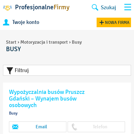
Profesjonalne
Firmy
Szukaj
Twoje konto
NOWA FIRMA
Start
›
Motoryzacja i transport
›
Busy
BUSY
Filtruj
Wypożyczalnia busów Pruszcz
Gdański – Wynajem busów
osobowych
Busy
Email
Telefon