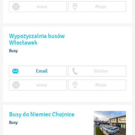
www
Mapa
Wypożyczalnia busów
Włocławek
Busy
Email
Telefon
www
Mapa
Busy do Niemiec Chojnice
Busy