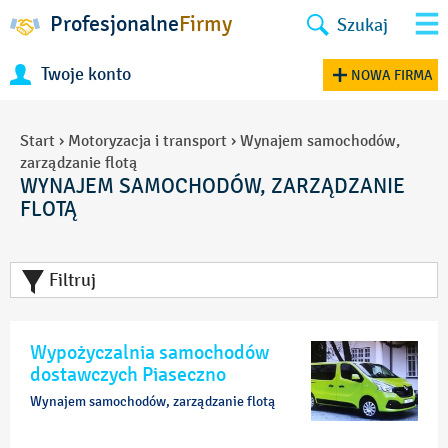
Profesjonalne
Firmy
Szukaj
Twoje konto
NOWA FIRMA
Start
›
Motoryzacja i transport
›
Wynajem samochodów,
zarządzanie flotą
WYNAJEM SAMOCHODÓW, ZARZĄDZANIE
FLOTĄ
Filtruj
Wypożyczalnia samochodów
dostawczych Piaseczno
Wynajem samochodów, zarządzanie flotą