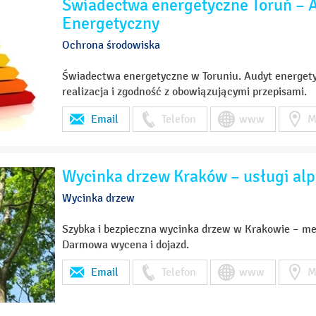
Świadectwa energetyczne Toruń – A
Energetyczny
Ochrona środowiska
Świadectwa energetyczne w Toruniu. Audyt energetyc
realizacja i zgodność z obowiązującymi przepisami.
Email
Telefon
www
M
Wycinka drzew Kraków – usługi alp
Wycinka drzew
Szybka i bezpieczna wycinka drzew w Krakowie – met
Darmowa wycena i dojazd.
Email
Telefon
www
M