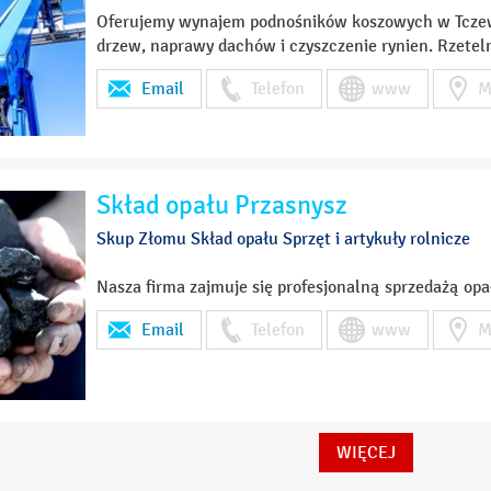
Oferujemy wynajem podnośników koszowych w Tczew
drzew, naprawy dachów i czyszczenie rynien. Rzetel
Email
Telefon
www
M
Skład opału Przasnysz
Skup Złomu Skład opału Sprzęt i artykuły rolnicze
Nasza firma zajmuje się profesjonalną sprzedażą opa
Email
Telefon
www
M
WIĘCEJ