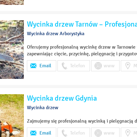
Wycinka drzew Tarnów – Profesjona
Wycinka drzew Arborystyka
Oferujemy profesjonalną wycinkę drzew w Tarnowie 
zapewniając cięcie, przycinkę, pielęgnację i przygot
Email
Telefon
www
M
Wycinka drzew Gdynia
Wycinka drzew
Zajmujemy się profesjonalną wycinką i pielęgnacją dr
Email
Telefon
www
M