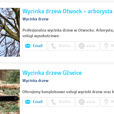
Wycinka drzew Otwock – arborysta 
Wycinka drzew
Profesjonalna wycinka drzew w Otwocku. Arborysta, p
usługi wysokościowe.
Email
Telefon
www
M
Wycinka drzew Gliwice
Wycinka drzew
Oferujemy kompleksowe usługi wycinki drzew oraz 
Email
Telefon
www
M