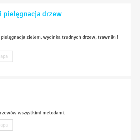
i pielęgnacja drzew
ielęgnacja zieleni, wycinka trudnych drzew, trawniki i
apa
krzewów wszystkimi metodami.
apa