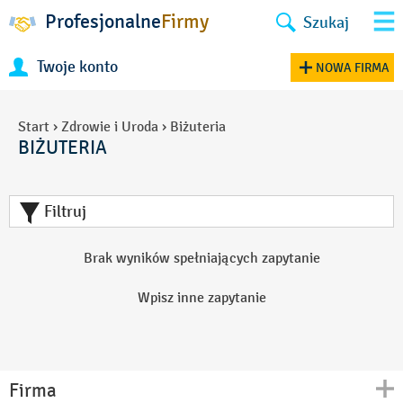
Profesjonalne
Firmy
Szukaj
Twoje konto
NOWA FIRMA
Start
›
Zdrowie i Uroda
›
Biżuteria
BIŻUTERIA
Filtruj
Brak wyników spełniających zapytanie
Wpisz inne zapytanie
Firma