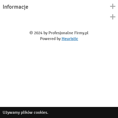
Informacje
Kontakt
Polityka prywatności
O nas
Regulamin
© 2024 by Profesjonalne Firmy.pl
Blog
Powered by
Heuristic
Używamy
plików cookies
.