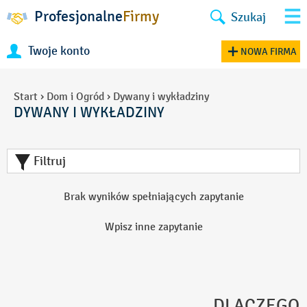
Profesjonalne
Firmy
Szukaj
Twoje konto
NOWA FIRMA
Start
›
Dom i Ogród
›
Dywany i wykładziny
DYWANY I WYKŁADZINY
Filtruj
Brak wyników spełniających zapytanie
Wpisz inne zapytanie
DLACZEGO