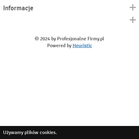
Informacje
Kontakt
Polityka prywatności
O nas
Regulamin
© 2024 by Profesjonalne Firmy.pl
Blog
Powered by
Heuristic
Używamy
plików cookies
.