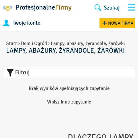
Profesjonalne
Firmy
Szukaj
Twoje konto
NOWA FIRMA
Start
›
Dom i Ogród
›
Lampy, abażury, żyrandole, żarówki
LAMPY, ABAŻURY, ŻYRANDOLE, ŻARÓWKI
Filtruj
Brak wyników spełniających zapytanie
Wpisz inne zapytanie
DLACZEGO LAMPY,