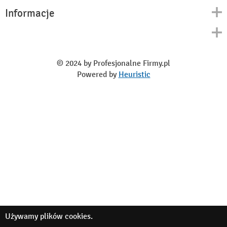
Informacje
Kontakt
Polityka prywatności
O nas
Regulamin
© 2024 by Profesjonalne Firmy.pl
Blog
Powered by
Heuristic
Używamy
plików cookies
.