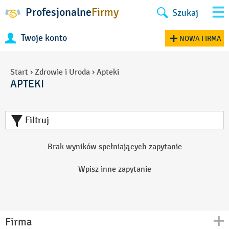
Profesjonalne
Firmy
Szukaj
Twoje konto
NOWA FIRMA
Start
›
Zdrowie i Uroda
›
Apteki
APTEKI
Filtruj
Brak wyników spełniających zapytanie
Wpisz inne zapytanie
Firma