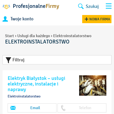
Profesjonalne
Firmy
Szukaj
Twoje konto
NOWA FIRMA
Start
›
Usługi dla każdego
›
Elektroinstalatorstwo
ELEKTROINSTALATORSTWO
Filtruj
Elektryk Białystok – usługi
elektryczne, instalacje i
naprawy
Elektroinstalatorstwo
Email
Telefon