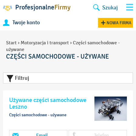
Profesjonalne
Firmy
Szukaj
Twoje konto
NOWA FIRMA
Start
›
Motoryzacja i transport
›
Części samochodowe -
używane
CZĘŚCI SAMOCHODOWE - UŻYWANE
Filtruj
Używane części samochodowe
Leszno
Części samochodowe - używane
Email
Telefon