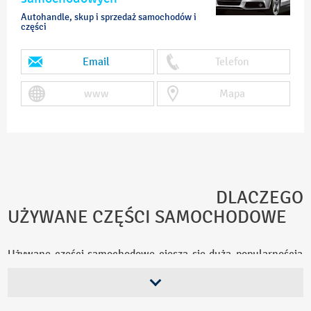
Autohandle, skup i sprzedaż samochodów i
części
Email
Telefon
www
Mapa
DLACZEGO
UŻYWANE CZĘŚCI SAMOCHODOWE
Używane części samochodowe cieszą się dużą popularnością
z kilku powodów. Przede wszystkim, są one zazwyczaj tańsze
od nowych, co pozwala zaoszczędzić na kosztach naprawy lub
wymiany. W przypadku starszych modeli samochodów, gdzie
nowe części mogą być trudne do znalezienia, używane często