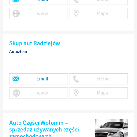
www
Mapa
Skup aut Radziejów
Autozłom
Email
Telefon
www
Mapa
Auto Części Wołomin –
sprzedaż używanych części
samochodowych