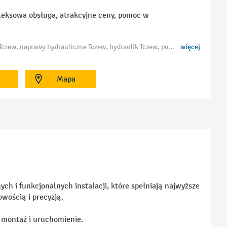
pleksowa obsługa, atrakcyjne ceny, pomoc w
Tagi: hydraulik Tczew, usługi hydrauliczne Tczew, pompy ciepła Tczew, instalacje hydrauliczne Tczew, naprawy hydrauliczne Tczew, hydraulik Tczew, pogotowie hydrauliczne Tczew, montaż instalacji wod-kan Tczew, wymiana instalacji hydraulicznych Tczew, serwis hydrauliczny Tczew, hydraulik centralne ogrzewanie Tczew, montaż kotłów i pieców Tczew, instalacje grzewcze Tczew
więcej
Mapa
h i funkcjonalnych instalacji, które spełniają najwyższe
owością i precyzją.
 montaż i uruchomienie.