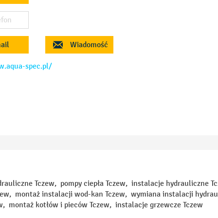
efon
ail
Wiadomość
w.aqua-spec.pl/
drauliczne Tczew, pompy ciepła Tczew, instalacje hydrauliczne 
ew, montaż instalacji wod-kan Tczew, wymiana instalacji hydrau
w, montaż kotłów i pieców Tczew, instalacje grzewcze Tczew