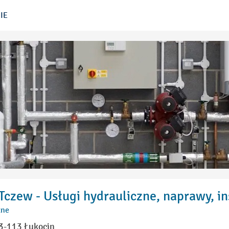
IE
Tczew - Usługi hydrauliczne, naprawy, in
zne
3-113 Łukocin