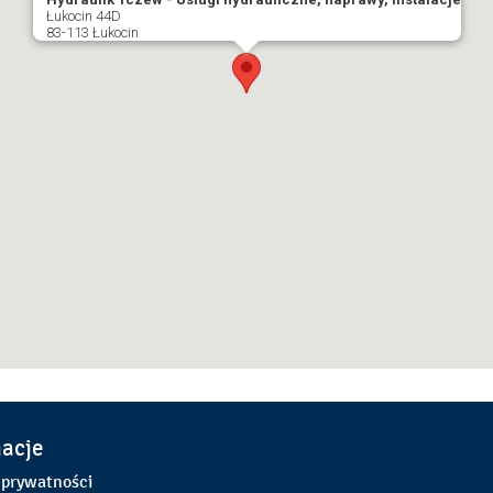
Łukocin 44D
83-113 Łukocin
macje
 prywatności