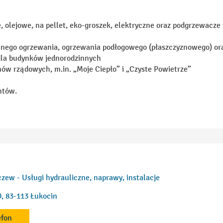
e, olejowe, na pellet, eko-groszek, elektryczne oraz podgrzewacze
lnego ogrzewania, ogrzewania podłogowego (płaszczyznowego) ora
dla budynków jednorodzinnych
ów rządowych, m.in. „Moje Ciepło” i „Czyste Powietrze”
ntów.
czew - Usługi hydrauliczne, naprawy, instalacje
, 83-113 Łukocin
efon