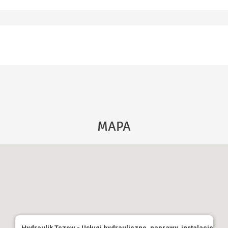
MAPA
Hydraulik Tczew - Usługi hydrauliczne, naprawy, instalacje