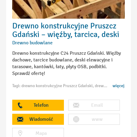
Drewno konstrukcyjne Pruszcz
Gdański – więźby, tarcica, deski
Drewno budowlane
Drewno konstrukcyjne C24 Pruszcz Gdański. Więźby
dachowe, tarcice budowlane, deski elewacyjne i
tarasowe, kantówki, łaty, płyty OSB, podbitki.
Sprawdź ofertę!
Tagi: drewno konstrukcyjne Pruszcz Gdański, drewno C24 Pruszcz Gdański, więźby dachowe Pruszcz Gdański, tarcica budowlana Pruszcz Gdański, deski elewacyjne Pruszcz Gdański, deski tarasowe Pruszcz Gdański, kantówki Pruszcz Gdański, łaty kontrłaty Pruszcz Gdański, płyty OSB Pruszcz Gdański, podbitki drewniane Pruszcz Gdański
więcej
Telefon
Email
Wiadomość
www
Mapa