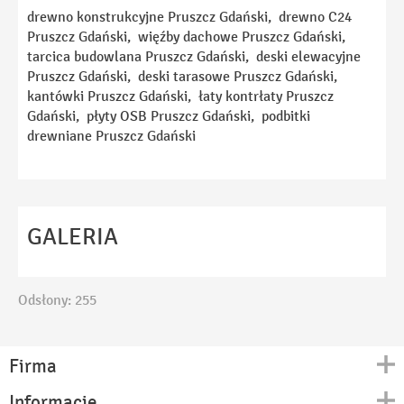
E-mail
drewno konstrukcyjne Pruszcz Gdański, drewno C24
Pruszcz Gdański, więźby dachowe Pruszcz Gdański,
tarcica budowlana Pruszcz Gdański, deski elewacyjne
Telefon
Pruszcz Gdański, deski tarasowe Pruszcz Gdański,
kantówki Pruszcz Gdański, łaty kontrłaty Pruszcz
Gdański, płyty OSB Pruszcz Gdański, podbitki
Temat
drewniane Pruszcz Gdański
Wiadomość
GALERIA
Odsłony: 255
Ta strona używa reCAPTCHA Google. Obowiązuje
Polityka Prywatności
i
Regulamin
Google.
Firma
Akceptuję
Politykę Prywatności
Informacje