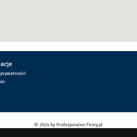
macje
 prywatności
in
© 2024 by Profesjonalne Firmy.pl
Powered by
Heuristic