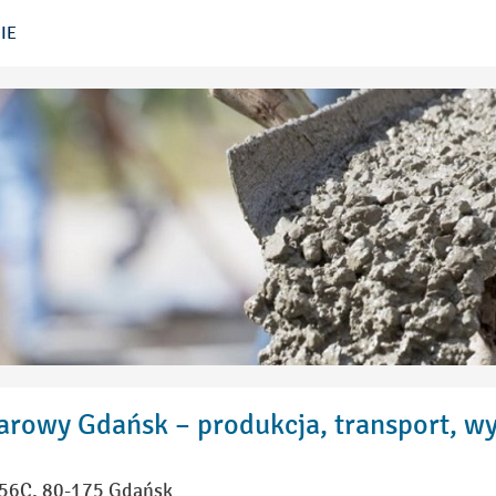
IE
arowy Gdańsk – produkcja, transport, w
 56C, 80-175 Gdańsk