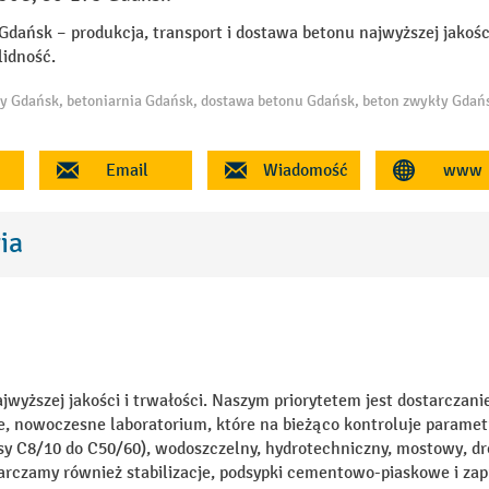
dańsk – produkcja, transport i dostawa betonu najwyższej jakośc
lidność.
Email
Wiadomość
www
ia
yższej jakości i trwałości. Naszym priorytetem jest dostarczani
 nowoczesne laboratorium, które na bieżąco kontroluje parametr
sy C8/10 do C50/60), wodoszczelny, hydrotechniczny, mostowy, d
tarczamy również stabilizacje, podsypki cementowo-piaskowe i za