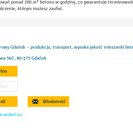
ać ponad 200 m³ betonu w godzinę, co gwarantuje terminowość 
dczenie, którym możesz zaufać.
owy Gdańsk – produkcja, transport, wysoka jakość mieszanki be
owa 56C, 80-175 Gdańsk
efon
efon
ail
Wiadomość
w.wobet.eu