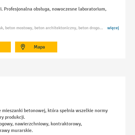
i. Profesjonalna obsługa, nowoczesne laboratorium,
Tagi: beton towarowy Gdańsk, betoniarnia Gdańsk, dostawa betonu Gdańsk, beton zwykły Gdańsk, beton mostowy, beton architektoniczny, beton drogowy, beton wodoszczelny, fibrobeton Gdańsk, mieszanki betonowe, beton posadzkowy Gdańsk, stabilizacje cementowe, zaprawy murarskie, produkcja betonu Gdańsk, transport betonu Gdańsk, beton nawierzchniowy Gdańsk
więcej
Mapa
e mieszanki betonowej, która spełnia wszelkie normy
y produkcji.
rogowy, nawierzchniowy, kontraktorowy,
prawy murarskie.