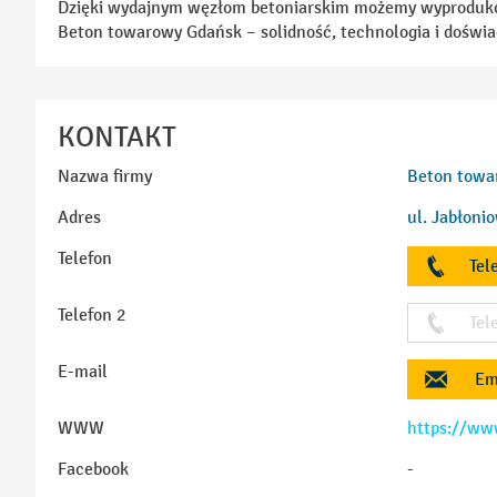
Dzięki wydajnym węzłom betoniarskim możemy wyprodukow
Beton towarowy Gdańsk – solidność, technologia i doświa
KONTAKT
Nazwa firmy
Beton towar
Adres
ul. Jabłoni
Telefon
Tel
Telefon 2
Tel
E-mail
Em
WWW
https://ww
Facebook
-