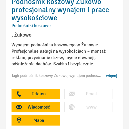
Podnośnik koszowy Żukowo –
profesjonalny wynajem i prace
wysokościowe
Podnośniki koszowe
, Żukowo
Wynajem podnośnika koszowego w Żukowie.
Profesjonalne usługi na wysokościach – montaż
reklam, przycinanie drzew, mycie elewacji,
odśnieżanie dachów. Szybko i bezpiecznie.
Tagi: podnośnik koszowy Żukowo, wynajem podnośnika Żukowo, usługi podnośnikiem Żukowo, zwyżka Żukowo, prace wysokościowe Żukowo, podnośnik Żukowo, montaż reklam Żukowo, czyszczenie elewacji Żukowo, mycie okien Żukowo, przycinanie drzew Żukowo, odśnieżanie dachów Żukowo, podnośnik z operatorem Żukowo
więcej
Telefon
Email
Wiadomość
www
Mapa