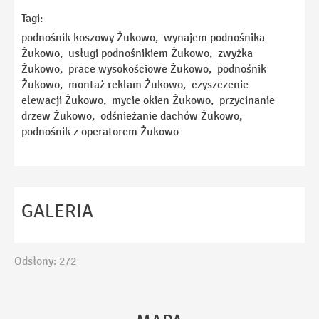
Tagi:
E-mail
podnośnik koszowy Żukowo, wynajem podnośnika
Żukowo, usługi podnośnikiem Żukowo, zwyżka
Żukowo, prace wysokościowe Żukowo, podnośnik
Telefon
Żukowo, montaż reklam Żukowo, czyszczenie
elewacji Żukowo, mycie okien Żukowo, przycinanie
drzew Żukowo, odśnieżanie dachów Żukowo,
Temat
podnośnik z operatorem Żukowo
Wiadomość
GALERIA
Odsłony: 272
Ta strona używa reCAPTCHA Google. Obowiązuje
Polityka Prywatności
i
Regulamin
Google.