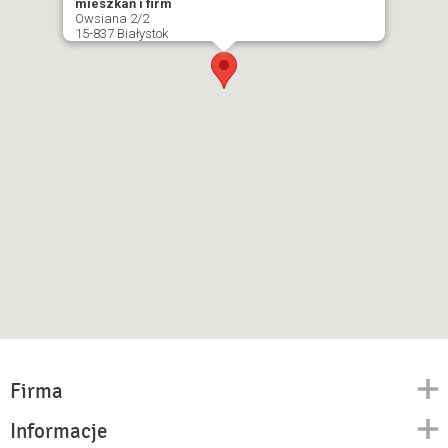
mieszkań i firm
Owsiana 2/2
15-837 Białystok
Firma
Informacje
Kontakt