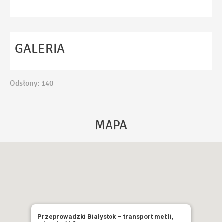
Temat
Wiadomość
GALERIA
Odsłony: 140
Ta strona używa reCAPTCHA Google. Obowiązuje
Polityka Prywatności
i
Regulamin
Google.
MAPA
Akceptuję
Politykę Prywatności
WYŚLIJ
Przeprowadzki Białystok – transport mebli,