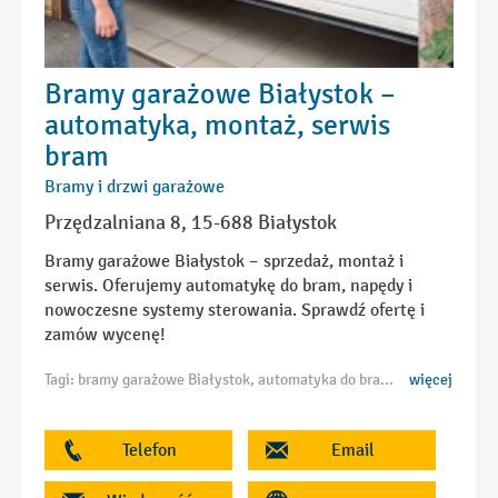
Bramy garażowe Białystok –
automatyka, montaż, serwis
bram
Bramy i drzwi garażowe
Przędzalniana 8, 15-688 Białystok
Bramy garażowe Białystok – sprzedaż, montaż i
serwis. Oferujemy automatykę do bram, napędy i
nowoczesne systemy sterowania. Sprawdź ofertę i
zamów wycenę!
Tagi: bramy garażowe Białystok, automatyka do bram Białystok, napędy do bram garażowych Białystok, montaż bram Białystok, serwis bram garażowych Białystok, bramy segmentowe Białystok, bramy rolowane Białystok, sterowanie bramą Białystok
więcej
Telefon
Email