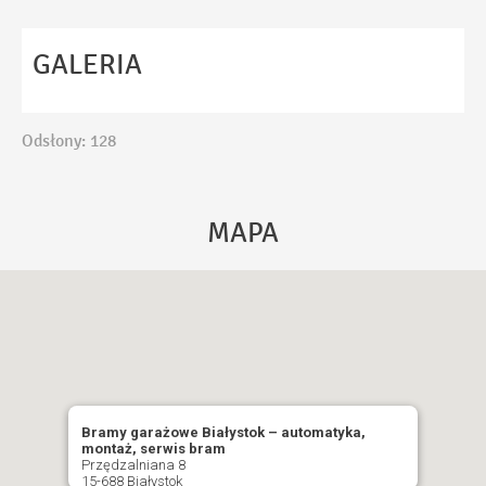
GALERIA
Wiadomość
Odsłony: 128
Ta strona używa reCAPTCHA Google. Obowiązuje
MAPA
Polityka Prywatności
i
Regulamin
Google.
Akceptuję
Politykę Prywatności
WYŚLIJ
Bramy garażowe Białystok – automatyka,
montaż, serwis bram
Przędzalniana 8
15-688 Białystok