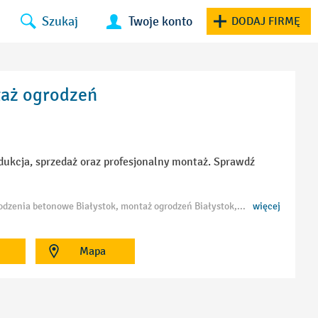
Szukaj
Twoje konto
DODAJ FIRMĘ
taż ogrodzeń
dukcja, sprzedaż oraz profesjonalny montaż. Sprawdź
Tagi: ogrodzenia Białystok, ogrodzenia panelowe Białystok, ogrodzenia metalowe Białystok, ogrodzenia betonowe Białystok, montaż ogrodzeń Białystok, producent ogrodzeń Białystok, ogrodzenia systemowe Białystok, bramy ogrodzeniowe Białystok
więcej
Mapa