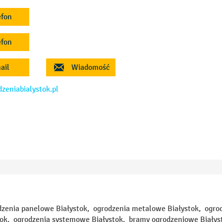
efon
efon
ail
Wiadomość
dzeniabialystok.pl
dzenia panelowe Białystok, ogrodzenia metalowe Białystok, ogro
tok, ogrodzenia systemowe Białystok, bramy ogrodzeniowe Białys