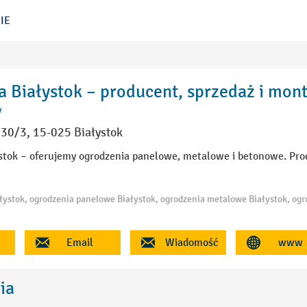
IE
 Białystok – producent, sprzedaż i mon
y
30/3, 15-025 Białystok
stok – oferujemy ogrodzenia panelowe, metalowe i betonowe. Pro
Email
Wiadomość
www
ia