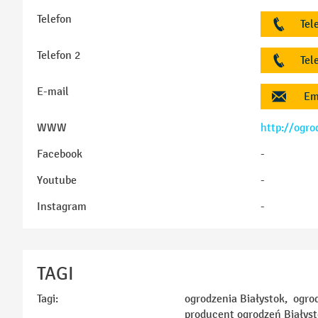
Telefon
Tel
Telefon 2
Tel
E-mail
Em
WWW
http://ogro
Facebook
-
Youtube
-
Instagram
-
TAGI
Tagi:
ogrodzenia Białystok, ogro
producent ogrodzeń Białys