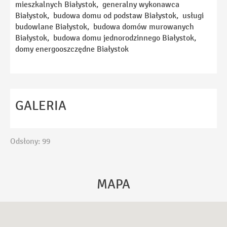
mieszkalnych Białystok, generalny wykonawca
Temat
Białystok, budowa domu od podstaw Białystok, usługi
budowlane Białystok, budowa domów murowanych
Białystok, budowa domu jednorodzinnego Białystok,
domy energooszczędne Białystok
Wiadomość
GALERIA
Ta strona używa reCAPTCHA Google. Obowiązuje
Polityka Prywatności
i
Regulamin
Google.
Odsłony: 99
Akceptuję
Politykę Prywatności
WYŚLIJ
MAPA