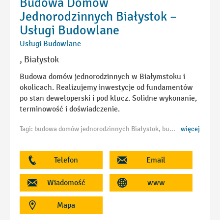
Budowa Domów
Jednorodzinnych Białystok –
Usługi Budowlane
Usługi Budowlane
, Białystok
Budowa domów jednorodzinnych w Białymstoku i
okolicach. Realizujemy inwestycje od fundamentów
po stan deweloperski i pod klucz. Solidne wykonanie,
terminowość i doświadczenie.
Tagi: budowa domów jednorodzinnych Białystok, budowa domu Białystok, firma budowlana Białystok, domy pod klucz Białystok, wykonawca domów Białystok, budowa domów podlaskie, stan surowy Białystok, stan deweloperski Białystok, budowa budynków mieszkalnych Białystok, generalny wykonawca Białystok, budowa domu od podstaw Białystok, usługi budowlane Białystok, budowa domów murowanych Białystok, budowa domu jednorodzinnego Białystok, domy energooszczędne Białystok
więcej
Telefon
Email
Wiadomość
www
Mapa