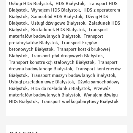
E-mail
Usługi HDS Białystok, HDS Białystok, Transport HDS
Białystok, Wynajem HDS Białystok, HDS z operatorem
Białystok, Samochód HDS Białystok, Dźwig HDS
Telefon
Białystok, Usługi dźwigowe Białystok, Załadunek HDS
Białystok, Rozładunek HDS Białystok, Transport
materiałów budowlanych Białystok, Transport
Temat
prefabrykatów Białystok, Transport kręgów
betonowych Białystok, Transport kostki brukowej
Białystok, Transport płyt drogowych Białystok,
Transport konstrukcji stalowych Białystok, Transport
Wiadomość
drewna budowlanego Białystok, Transport kontenerów
Białystok, Transport maszyn budowlanych Białystok,
Usługi przeładunkowe Białystok, Dźwig samochodowy
Białystok, HDS do rozładunku Białystok, Przewóz
materiałów budowlanych Białystok, Wynajem dźwigu
HDS Białystok, Transport wielkogabarytowy Białystok
Ta strona używa reCAPTCHA Google. Obowiązuje
Polityka Prywatności
i
Regulamin
Google.
Akceptuję
Politykę Prywatności