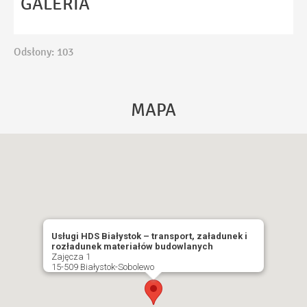
GALERIA
WYŚLIJ
Odsłony: 103
MAPA
Usługi HDS Białystok – transport, załadunek i
rozładunek materiałów budowlanych
Zajęcza 1
15-509 Białystok-Sobolewo