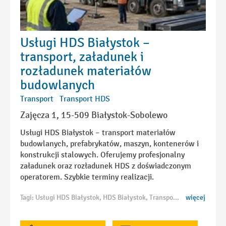
Usługi HDS Białystok –
transport, załadunek i
rozładunek materiałów
budowlanych
Transport
Transport HDS
Zajęcza 1, 15-509 Białystok-Sobolewo
Usługi HDS Białystok – transport materiałów
budowlanych, prefabrykatów, maszyn, kontenerów i
konstrukcji stalowych. Oferujemy profesjonalny
załadunek oraz rozładunek HDS z doświadczonym
operatorem. Szybkie terminy realizacji.
Tagi: Usługi HDS Białystok, HDS Białystok, Transport HDS Białystok, Wynajem HDS Białystok, HDS z operatorem Białystok, Samochód HDS Białystok, Dźwig HDS Białystok, Usługi dźwigowe Białystok, Załadunek HDS Białystok, Rozładunek HDS Białystok, Transport materiałów budowlanych Białystok, Transport prefabrykatów Białystok, Transport kręgów betonowych Białystok, Transport kostki brukowej Białystok, Transport płyt drogowych Białystok, Transport konstrukcji stalowych Białystok, Transport drewna budowlanego Białystok, Transport kontenerów Białystok, Transport maszyn budowlanych Białystok, Usługi przeładunkowe Białystok, Dźwig samochodowy Białystok, HDS do rozładunku Białystok, Przewóz materiałów budowlanych Białystok, Wynajem dźwigu HDS Białystok, Transport wielkogabarytowy Białystok
więcej