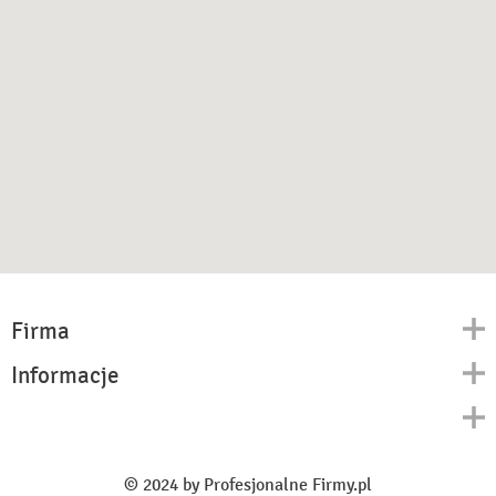
Firma
Informacje
Kontakt
Polityka prywatności
O nas
Regulamin
© 2024 by Profesjonalne Firmy.pl
Blog